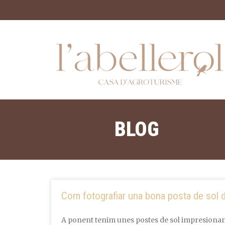
BLOG
Com fotografiar una bona posta de sol 
A ponent tenim unes postes de sol impresionant