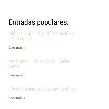
Entradas populares:
Ruta en bici per les pletes de Montroig i
les Pallargues
Leer más »
Voltor comú – “Gyps fulvus” – Buitre
común
Leer más »
L’Ocell amb fama de Lladregot: La Garsa
Leer más »