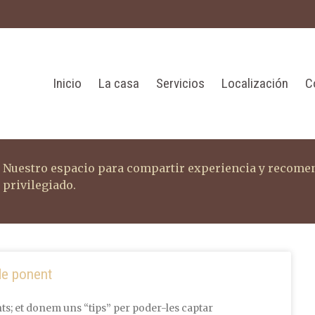
Inicio
La casa
Servicios
Localización
C
Nuestro espacio para compartir experiencia y recomen
privilegiado.
de ponent
s; et donem uns “tips” per poder-les captar