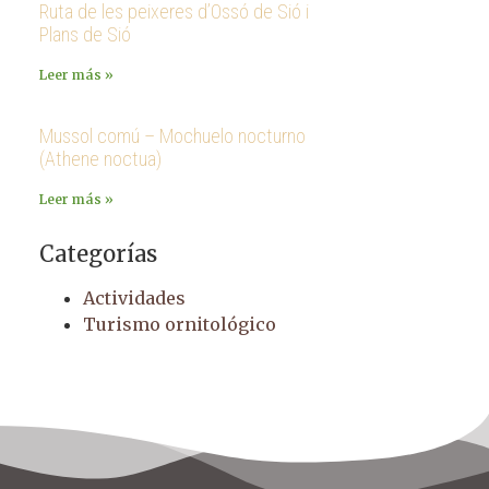
Ruta de les peixeres d’Ossó de Sió i
Plans de Sió
Leer más »
Mussol comú – Mochuelo nocturno
(Athene noctua)
Leer más »
Categorías
Actividades
Turismo ornitológico