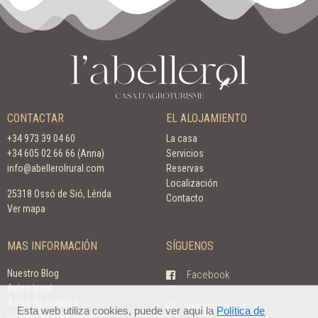
CONTACTAR
EL ALOJAMIENTO
+34 973 39 04 60
La casa
+34 605 02 66 66 (Anna)
Servicios
info@abellerolrural.com
Reservas
Localización
25318 Ossó de Sió, Lérida
Contacto
Ver mapa
MAS INFORMACIÓN
SÍGUENOS
Nuestro Blog
Facebook
Aviso legal
Aviso de cookies
Instagram
Esta web utiliza cookies, puede ver aquí la
Política de