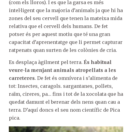
(com els lloros). I es que la garsa es més
intel·ligent que la majoria d’animals ja que hi ha
zones del seu cervell que tenen la mateixa mida
relativa que el cervell dels humans. De fet
potser és per aquest motiu que té una gran
capacitat d’aprenentatge que li permet capturar
ratpenats quan surten de les colònies de cria.
Es desplaça àgilment pel terra.
És habitual
veure-la menjant animals atropellats a les
carreteres
. De fet és omnívora i s’alimenta de
tot: Insectes, caragols. sargantanes, pollets,
raïm, cireres, pa… fins i tot de la xocolata que ha
quedat damunt el berenar dels nens quan cau a
terra. D’aquí doncs el seu nom científic de Pica
pica.