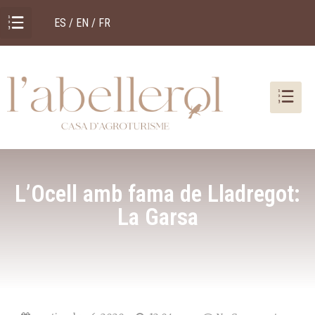
ES / EN / FR
L’Ocell amb fama de Lladregot:
La Garsa