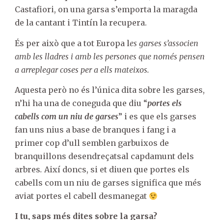
Castafiori, on una garsa s’emporta la maragda
de la cantant i Tintín la recupera.
És per això que a tot Europa l
es garses s’associen
amb les lladres i amb les persones que només pensen
a arreplegar coses per a ells mateixos.
Aquesta però no és l’única dita sobre les garses,
n’hi ha una de coneguda que diu “
portes els
cabells com un niu de garses
” i es que els garses
fan uns nius a base de branques i fang i a
primer cop d’ull semblen garbuixos de
branquillons desendreçatsal capdamunt dels
arbres
.
Així doncs, si et diuen que portes els
cabells com un niu de garses significa que més
aviat portes el cabell desmanegat
I tu, saps més dites sobre la garsa?