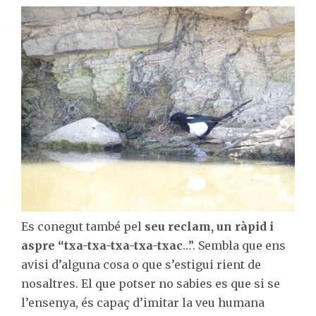
Es conegut també pel
seu reclam, un ràpid i
aspre “txa-txa-txa-txa-txac
…”. Sembla que ens
avisi d’alguna cosa o que s’estigui rient de
nosaltres. El que potser no sabies es que si se
l’ensenya, és capaç d’imitar la veu humana