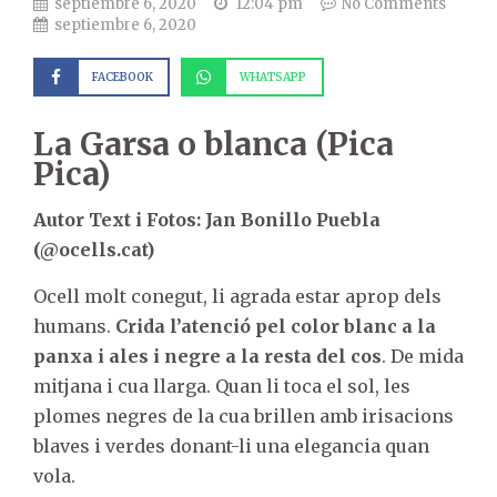
septiembre 6, 2020
12:04 pm
No Comments
septiembre 6, 2020
FACEBOOK
WHATSAPP
La Garsa o blanca (Pica
Pica)
Autor Text i Fotos: Jan Bonillo Puebla
(@ocells.cat)
Ocell molt conegut, li agrada estar aprop dels
humans.
Crida l’atenció pel color blanc a la
panxa i ales i negre a la resta del cos
. De mida
mitjana i cua llarga. Quan li toca el sol, les
plomes negres de la cua brillen amb irisacions
blaves i verdes donant-li una elegancia quan
vola.